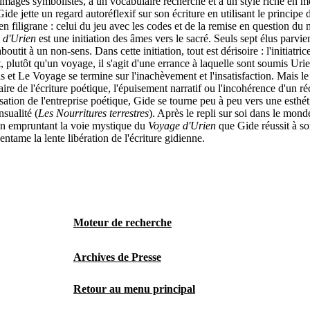
es images symbolistes, à un vocabulaire recherché et à un style riche en 
e jette un regard autoréflexif sur son écriture en utilisant le principe d
n filigrane : celui du jeu avec les codes et de la remise en question du 
 d'Urien
est une initiation des âmes vers le sacré. Seuls sept élus parvi
boutit à un non-sens. Dans cette initiation, tout est dérisoire : l'initiatric
t, plutôt qu'un voyage, il s'agit d'une errance à laquelle sont soumis Ur
pas et Le Voyage se termine sur l'inachèvement et l'insatisfaction. Mais 
raire de l'écriture poétique, l'épuisement narratif ou l'incohérence d'un r
isation de l'entreprise poétique, Gide se tourne peu à peu vers une esthét
nsualité (
Les Nourritures terrestres
). Après le repli sur soi dans le monde
t en empruntant la voie mystique du
Voyage d'Urien
que Gide réussit à sor
entame la lente libération de l'écriture gidienne.
Moteur de recherche
Archives de Presse
Retour au menu principal