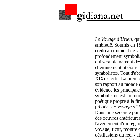
Le Voyage d'Urien
, qu
ambiguë. Soumis en 189
credo au moment de la
profondément symbolist
qui sera pleinement d
cheminement littéraire
symbolistes. Tout d'abo
XIXe siècle. La premièr
son rapport au monde et 
évidence les principal
symbolisme est un mouv
poétique propre à la fin
prônée.
Le Voyage d'U
Dans une seconde partie
des oeuvres antérieures
l'avènement d'un regard
voyage, fictif, montre q
désillusions du réel -