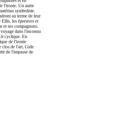
métaphores et en
e l'ironie. Un autre
matériau symboliste.
endront au terme de leur
e Ellis, les épreuves et
ien et ses compagnons.
le voyage dans l'inconnu
écit cyclique. En
ique de l'ironie
 clos de l'art, Gide
tir de l'impasse de