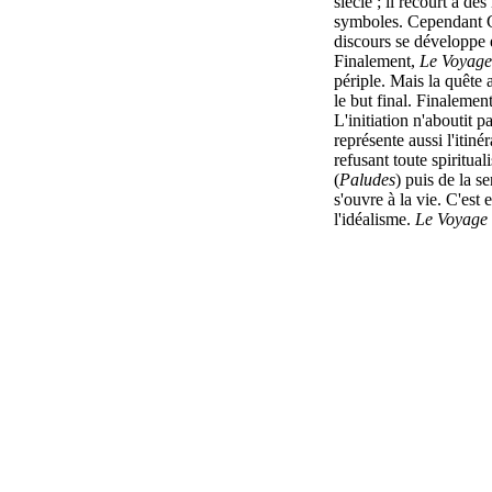
siècle ; il recourt à d
symboles. Cependant Gid
discours se développe e
Finalement,
Le Voyage
périple. Mais la quête a
le but final. Finalemen
L'initiation n'aboutit 
représente aussi l'itiné
refusant toute spiritual
(
Paludes
) puis de la se
s'ouvre à la vie. C'es
l'idéalisme.
Le Voyage