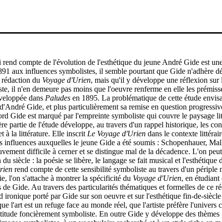
i rend compte de l'évolution de l'esthétique du jeune André Gide est une
1 aux influences symbolistes, il semble pourtant que Gide n'adhère déj
 rédaction du
Voyage d'Urien
, mais qu'il y développe une réflexion sur l'
e, il n'en demeure pas moins que l'oeuvre renferme en elle les prémisses
éveloppée dans
Paludes
en 1895. La problématique de cette étude envisa
 d'André Gide, et plus particulièrement sa remise en question progressiv
rd Gide est marqué par l'empreinte symboliste qui couvre le paysage litt
e partie de l'étude développe, au travers d'un rappel historique, les conc
à la littérature. Elle inscrit
Le Voyage d'Urien
dans le contexte littérai
es influences auxquelles le jeune Gide a été soumis : Schopenhauer, Ma
ement difficile à cerner et se distingue mal de la décadence. L'on peut 
 du siècle : la poésie se libère, le langage se fait musical et l'esthétique 
rien
rend compte de cette sensibilité symboliste au travers d'un périple m
, l'on s'attache à montrer la spécificité du
Voyage d'Urien
, en étudiant
 de Gide. Au travers des particularités thématiques et formelles de ce ré
 ironique porté par Gide sur son oeuvre et sur l'esthétique fin-de-siècl
ue l'art est un refuge face au monde réel, que l'artiste préfère l'univers c
 attitude foncièrement symboliste. En outre Gide y développe des thèmes