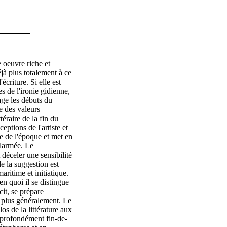
 oeuvre riche et
à plus totalement à ce
écriture. Si elle est
 de l'ironie gidienne,
ge les débuts du
e des valeurs
éraire de la fin du
eptions de l'artiste et
re de l'époque et met en
llarmée. Le
déceler une sensibilité
de la suggestion est
aritime et initiatique.
 en quoi il se distingue
cit, se prépare
e plus généralement. Le
los de la littérature aux
 profondément fin-de-