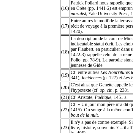
Patrick Pollard nous rappelle que 
(16)
en Crète (pp. 1441-2) est emprun
moralist
, Yale University Press, 
Entre autres le motif de la terrass
(17)
récit de voyage à la première per
1420).
La description de la cour de Minos
indiscutable statut écrit. Les cho
par Flaubert, en particulier dans 
(18)
1422-3) rappelle celui de la rein
Folio, pp. 78-9). La parodie signal
jeunesse de Gide.
Cf. entre autres
Les Nourritures t
(19)
341),
Incidences
(p. 127) et
Les 
C'est ainsi que Genette appelle le
(20)
l'hypotexte (cf.
op. cit.
, p. 238).
(21)
Cf. Aristote,
Poétique
, 1451 a.
Cf. « Un jour mon père m'a dit q
(22)
1415). On songe à la même config
bout de la nuit
.
Il n'y a pas de contre-exemple. Si
(23)
livre, histoire, souvenirs ? -- il a
(p. 495).