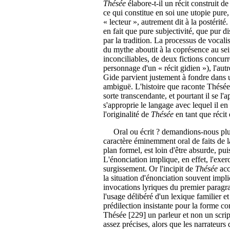
Thésée
élabore-t-il un récit construit de 
ce qui constitue en soi une utopie pure, 
« lecteur », autrement dit à la postérit
en fait que pure subjectivité, que pur d
par la tradition. La processus de vocali
du mythe aboutit à la coprésence au se
inconciliables, de deux fictions concurr
personnage d'un « récit gidien »), l'au
Gide parvient justement à fondre dans u
ambiguë. L'histoire que raconte Thésée n
sorte transcendante, et pourtant il se l'
s'approprie le langage avec lequel il e
l'originalité de
Thésée
en tant que récit
Oral ou écrit ? demandions-nous plus 
caractère éminemment oral de faits de l
plan formel, est loin d'être absurde, pui
L'énonciation implique, en effet, l'exerc
surgissement. Or l'incipit de
Thésée
acc
la situation d'énonciation souvent impl
invocations lyriques du premier paragr
l'usage délibéré d'un lexique familier e
prédilection insistante pour la forme c
Thésée [229] un parleur et non un scri
assez précises, alors que les narrateurs 