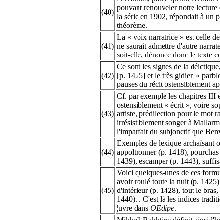
pouvant renouveler notre lecture 
(40)
la série en 1902, répondait à un pr
théorème.
La « voix narratrice » est celle de
(41)
ne saurait admettre d'autre narra
soit-elle, dénonce donc le texte 
Ce sont les signes de la déictique
(42)
[p. 1425] et le très gidien « parbl
pauses du récit ostensiblement ap
Cf. par exemple les chapitres III e
ostensiblement « écrit », voire so
(43)
artiste, prédilection pour le mot r
irrésistiblement songer à Mallarm
l'imparfait du subjonctif que Benv
Exemples de lexique archaïsant o
(44)
appoltronner (p. 1418), pourchas 
1439), escamper (p. 1443), suffis
Voici quelques-unes de ces formu
avoir roulé toute la nuit (p. 1425
(45)
d'intérieur (p. 1428), tout le bras,
1440)... C'est là les indices trad
¦uvre dans
OEdipe
.
Mikhaïl Bakhtine définit ainsi l'h