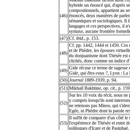
hybride un énoncé qui, d'après s
compositionnels, appartient au se
(46)
énoncés, deux manières de parler
sémantiques et sociologiques. Il fa
langages et ces perspectives, il n
syntaxe, aucune frontière formelle
(47)
Cf.
ibid
., p. 153.
Cf. pp. 1442, 1444 et 1450. Ces 
et de Phèdre, les épouses virtuelle
(48)
du donjuanisme dont Thésée est 
clichés, donc comme un indice d'
Gide récuse ce terme de sagesse 
(49)
Gide, qui êtes-vous ?
, Lyon : La
(50)
Journal 1889-1939
, p. 94.
(51)
Mikhaïl Bakhtine,
op. cit
., p. 159
Sur les 10 voix du récit, nous n
y compris lorsqu'ils sont interrom
(52)
ne retenons pas Minos, qui s'ident
Egée, ni Phèdre dont la parole res
Il suffit de comparer d'un côté le
(53)
l'expérience de Thésée et entre do
soliloques d'Icare et de Pasiphaë.