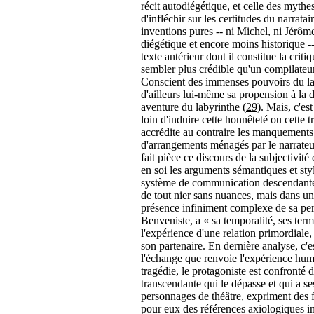
récit autodiégétique, et celle des mythes
d'infléchir sur les certitudes du narratai
inventions pures -- ni Michel, ni Jérôme,
diégétique et encore moins historique -
texte antérieur dont il constitue la criti
sembler plus crédible qu'un compilateu
Conscient des immenses pouvoirs du lan
d'ailleurs lui-même sa propension à la 
aventure du labyrinthe (
29
). Mais, c'es
loin d'induire cette honnêteté ou cette tr
accrédite au contraire les manquements
d'arrangements ménagés par le narrateur.
fait pièce ce discours de la subjectivit
en soi les arguments sémantiques et styl
système de communication descendante, 
de tout nier sans nuances, mais dans u
présence infiniment complexe de sa per
Benveniste, a « sa temporalité, ses term
l'expérience d'une relation primordiale, 
son partenaire. En dernière analyse, c'e
l'échange que renvoie l'expérience huma
tragédie, le protagoniste est confronté 
transcendante qui le dépasse et qui a s
personnages de théâtre, expriment des f
pour eux des références axiologiques in