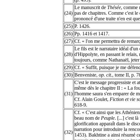
Le manuscrit de
Thésée
, comme n
(24)
pas de chapitres. Comme c'est le
prononcé d'une traite n'en est qu
(25)
P. 1426.
(26)
Pp. 1416 et 1417.
(27)
Cf. « l'on me permettra de remarq
Le fils est le narrataire idéal d'u
(28)
d'Hippolyte, en passant le relais,
toujours, comme Nathanaël, jeter 
(29)
Cf. « Suffit, puisque je me défend
(30)
Benveniste,
op. cit
., tome II, p. 7
C'est le message progressiste et 
même dès le chapitre II : « La fo
(31)
l'homme saura s'en emparer de mê
Cf. Alain Goulet,
Fiction et vie 
618-9.
Cf. « C'est ainsi que les Athénien
beau nom de
Peuple
. [...] c'est
glorification apparaît dans le dis
narration pour introduire la renco
(32)
1453). Bakhtine a ainsi résumé ce