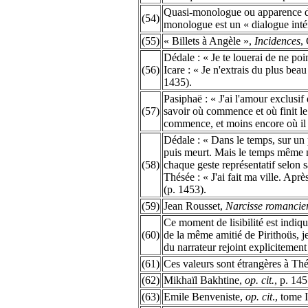
Quasi-monologue ou apparence de 
(54)
monologue est un « dialogue intér
(55)
« Billets à Angèle »,
Incidences
,
Dédale : « Je te louerai de ne poi
(56)
Icare : « Je n'extrais du plus bea
1435).
Pasiphaë : « J'ai l'amour exclusif
(57)
savoir où commence et où finit le 
commence, et moins encore où il f
Dédale : « Dans le temps, sur un 
puis meurt. Mais le temps même n'e
(58)
chaque geste représentatif selon sa
Thésée : « J'ai fait ma ville. Apr
(p. 1453).
(59)
Jean Rousset,
Narcisse romancie
Ce moment de lisibilité est indiqu
(60)
de la même amitié de Pirithoüs, je
du narrateur rejoint explicitement 
(61)
Ces valeurs sont étrangères à Th
(62)
Mikhaïl Bakhtine,
op. cit.
, p. 145
(63)
Emile Benveniste,
op. cit
., tome I