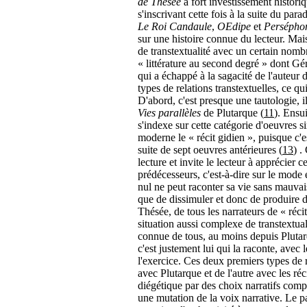
de Thésée
à fort investissement histori
s'inscrivant cette fois à la suite du pa
Le Roi Candaule
,
OEdipe
et
Persépho
sur une histoire connue du lecteur. Mais
de transtextualité avec un certain nombr
« littérature au second degré » dont Gé
qui a échappé à la sagacité de l'auteur 
types de relations transtextuelles, ce q
D'abord, c'est presque une tautologie, 
Vies parallèles
de Plutarque (
11
). Ensui
s'indexe sur cette catégorie d'oeuvres s
moderne le « récit gidien », puisque c'es
suite de sept oeuvres antérieures (
13
) .
lecture et invite le lecteur à apprécier
prédécesseurs, c'est-à-dire sur le mode
nul ne peut raconter sa vie sans mauvais
que de dissimuler et donc de produire d
Thésée, de tous les narrateurs de « récits
situation aussi complexe de transtextual
connue de tous, au moins depuis Plutarqu
c'est justement lui qui la raconte, avec 
l'exercice. Ces deux premiers types de 
avec Plutarque et de l'autre avec les réc
diégétique par des choix narratifs com
une mutation de la voix narrative. Le p