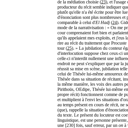
de la médiation choisie (
23
), et l'usag
producteur du récit semble indiquer que 
plutôt qu'elle n'a été écrite pour être lue
d'énonciation sont plus nombreuses et po
comparable à celui d'
El Hadj
(
24
). Gid
mode de la narrativisation : « On me pr
cour comprenaient fort bien et parlaie
qu'ils appelaient mes exploits, et j'eus 
rire au récit du traitement que Procuste f
tour (
25
). » La jubilation du conteur égal
d'interlocution suppose chez ceux-ci une
celle-ci n'interdit nullement une influe
endroit ne peut s'expliquer que par la j
réussit sa mise en scène, jubilation tel
celui de Thésée lui-même amoureux de l
Thésée dans sa situation de récitant, in
la même manière, les voix des autres p
Pirithoüs, OEdipe, Thésée lui-même en
propre récit) fonctionnent comme de pur
et multiplient à l'envi les situations d'o
au temps présent en cours de récit, ne s
(que), rappelle la situation d'énonciation
du texte. Le présent du locuteur est coex
linguistique, est une personne présente,
une [230] fois, sauf erreur, par un
on
à 