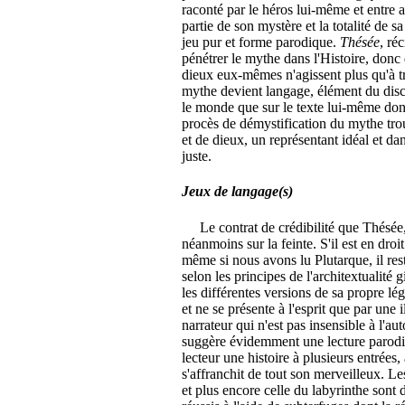
raconté par le héros lui-même et entre a
partie de son mystère et la totalité de 
jeu pur et forme parodique.
Thésée
, ré
pénétrer le mythe dans l'Histoire, donc 
dieux eux-mêmes n'agissent plus qu'à tr
mythe devient langage, élément du disco
le monde que sur le texte lui-même dont 
procès de démystification du mythe tro
et de dieux, un représentant idéal et da
juste.
Jeux de langage(s)
Le contrat de crédibilité que Thésée, n
néanmoins sur la feinte. S'il est en droi
même si nous avons lu Plutarque, il rest
selon les principes de l'architextualité 
les différentes versions de sa propre l
et ne se présente à l'esprit que par une
narrateur qui n'est pas insensible à l'aut
suggère évidemment une lecture parodiq
lecteur une histoire à plusieurs entrées
s'affranchit de tout son merveilleux. L
et plus encore celle du labyrinthe sont