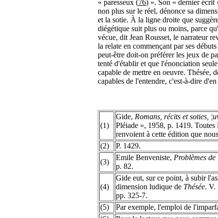
« paresseux (
76
) ». Son « dernier écrit 
non plus sur le réel, dénonce sa dimensi
et la sotie. À la ligne droite que suggèr
diégétique suit plus ou moins, parce qu'é
vécue, dit Jean Rousset, le narrateur re
la relate en commençant par ses débuts 
peut-être doit-on préférer les jeux de p
tenté d'établir et que l'énonciation seu
capable de mettre en oeuvre. Thésée, de
capables de l'entendre, c'est-à-dire d'en 
Gide,
Romans, récits et soties, ¦u
(1)
Pléiade », 1958, p. 1419. Toutes 
renvoient à cette édition que nou
(2)
P. 1429.
Emile Benveniste,
Problèmes de 
(3)
p. 82.
Gide eut, sur ce point, à subir l'
(4)
dimension ludique de
Thésée
. V.
pp. 325-7.
(5)
Par exemple, l'emploi de l'imparfa