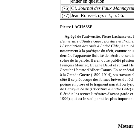
entier en question.
(76)
Cf.
Journal des Faux-Monnayeu
(77)
Jean Rousset,
op. cit.
, p. 56.
Pierre LACHASSE
Agrégé de l'université, Pierre Lachasse est l'
L'Itinéraire d'André Gide : Ecriture et Prob
l'Association des
Amis d'André Gide
, il a pub
notamment à la poétique du récit, comme ce 
derrière l'apparente fluidité de l'écriture, se 
scène de la parole. Il a en outre publié plusi
François Mauriac, Eugène Dabit et surtout He
Premier Homme
d'Albert Camus. En se spécial
à la Grande Guerre (1890-1914), ses travaux s
côté il se préoccupe des formes brèves du récit
poème en prose et le fragment narratif ou ly
de Cerisy-la-Salle (
L'Ecriture
d'André Gide
) 
il étudie les revues littéraires d'avant-garde
1906), qui est le seul parmi les plus important
Moteur 