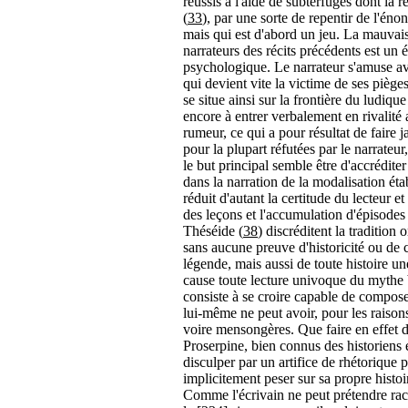
réussis à l'aide de subterfuges dont la r
(
33
), par une sorte de repentir de l'éno
mais qui est d'abord un jeu. La mauvais
narrateurs des récits précédents est un
psychologique. Le narrateur s'amuse avec
qui devient vite la victime de ses piège
se situe ainsi sur la frontière du ludique
encore à entrer verbalement en rivalité 
rumeur, ce qui a pour résultat de faire j
pour la plupart réfutées par le narrateu
le but principal semble être d'accréditer
dans la narration de la modalisation étab
réduit d'autant la certitude du lecteur e
des leçons et l'accumulation d'épisodes 
Théséide (
38
) discréditent la tradition 
sans aucune preuve d'historicité ou de c
légende, mais aussi de toute histoire un
cause toute lecture univoque du mythe b
consiste à se croire capable de composer
lui-même ne peut avoir, pour les raison
voire mensongères. Que faire en effet 
Proserpine, bien connus des historiens 
disculper par un artifice de rhétorique
implicitement peser sur sa propre histo
Comme l'écrivain ne peut prétendre raco