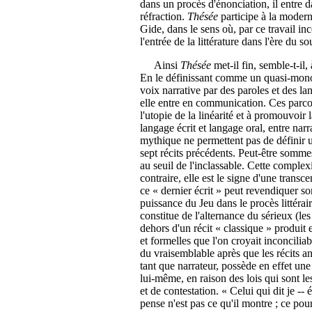
dans un procès d'énonciation, il entre da
réfraction.
Thésée
participe à la moderni
Gide, dans le sens où, par ce travail ince
l'entrée de la littérature dans l'ère du s
Ainsi
Thésée
met-il fin, semble-t-il,
En le définissant comme un quasi-monol
voix narrative par des paroles et des la
elle entre en communication. Ces parcou
l'utopie de la linéarité et à promouvoir l
langage écrit et langage oral, entre nar
mythique ne permettent pas de définir un s
sept récits précédents. Peut-être somme
au seuil de l'inclassable. Cette comple
contraire, elle est le signe d'une trans
ce « dernier écrit » peut revendiquer s
puissance du Jeu dans le procès littéra
constitue de l'alternance du sérieux (les 
dehors d'un récit « classique » produit
et formelles que l'on croyait inconciliab
du vraisemblable après que les récits an
tant que narrateur, possède en effet une
lui-même, en raison des lois qui sont le
et de contestation. « Celui qui dit je -- 
pense n'est pas ce qu'il montre ; ce pou