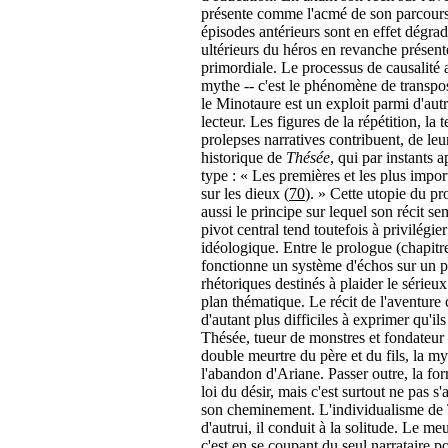
présente comme l'acmé de son parcours,
épisodes antérieurs sont en effet dégrad
ultérieurs du héros en revanche présen
primordiale. Le processus de causalité
mythe -- c'est le phénomène de transpos
le Minotaure est un exploit parmi d'autre
lecteur. Les figures de la répétition, la 
prolepses narratives contribuent, de leu
historique de
Thésée
, qui par instants
type : « Les premières et les plus impor
sur les dieux (
70
). » Cette utopie du pr
aussi le principe sur lequel son récit se
pivot central tend toutefois à privilégier
idéologique. Entre le prologue (chapitres
fonctionne un système d'échos sur un pla
rhétoriques destinés à plaider le sérieux 
plan thématique. Le récit de l'aventure
d'autant plus difficiles à exprimer qu'il
Thésée, tueur de monstres et fondateur de
double meurtre du père et du fils, la m
l'abandon d'Ariane. Passer outre, la for
loi du désir, mais c'est surtout ne pas s'
son cheminement. L'individualisme de Thé
d'autrui, il conduit à la solitude. Le me
c'est en se coupant du seul narrataire po