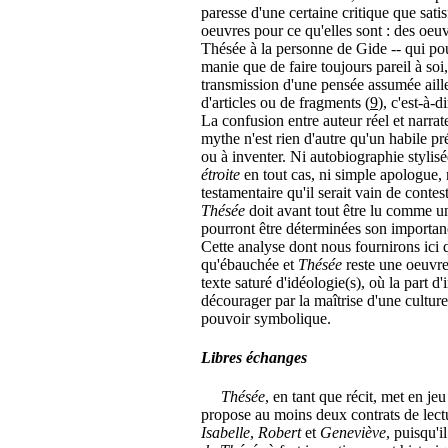
paresse d'une certaine critique que satisf
oeuvres pour ce qu'elles sont : des oeuvr
Thésée à la personne de Gide -- qui pou
manie que de faire toujours pareil à soi,
transmission d'une pensée assumée aille
d'articles ou de fragments (
9
), c'est-à-
La confusion entre auteur réel et narra
mythe n'est rien d'autre qu'un habile pré
ou à inventer. Ni autobiographie stylis
étroite
en tout cas, ni simple apologue,
testamentaire qu'il serait vain de contest
Thésée
doit avant tout être lu comme un 
pourront être déterminées son importanc
Cette analyse dont nous fournirons ici 
qu'ébauchée et
Thésée
reste une oeuvre
texte saturé d'idéologie(s), où la part d
décourager par la maîtrise d'une cultur
pouvoir symbolique.
Libres échanges
Thésée
, en tant que récit, met en je
propose au moins deux contrats de lectu
Isabelle
,
Robert
et
Geneviève
, puisqu'i