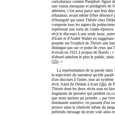
caricaturaux comme Pasiphaë, figure de 
une vision mesquine et prédigérée de l'
athénien, c'est aussi parce que leur disc
réfutation, avant même d'être dénoncé 
d'étrangeté qui saisit Thésée chez Déda
comporte tous les signes du psittacisme
représente une sorte de contre-épreuve
récit le discours à une seule issue, au
d'Icare et d'André Walter en suggérant 
projette sur l'explicit de
Thésée
une lumi
distingue pas sur ce point de ceux qui 
écrivait en 1921 à propos de Barrès : «
d'abord satisfont le plus le public, mais
(
55
). »
La représentation de la parole dans
la trajectoire du narrateur qu'elle paraît 
d'un discours à l'autre, tout un système 
récit. Ainsi de Dédale à Icare (
56
), de 
Thésée dont les deux récits sont en bien
fragments de pensées qui perdent ou co
que nous aurions pu prendre -- par erre
dominante assertive, en passant d'un loc
prouve ainsi la relativité même du lang
prétendu message du texte vole ainsi en 