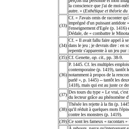
perçois ma personne et mon image 
la conscience que j'ai de moi-mêm
autre. » (
Esthétique et théorie d
Cf. « J'avais omis de raconter qu
imprégné d'un puissant antidote » 
(33)
l'enseignement d'Egée (p. 1416) 
Dédale, de « combattre le Minota
Cf. « Il avait fallu faire appel à 
(34)
dans le jeu ; je devrais dire : en s
repentir s'apparente à un jeu pur : 
(35)
Cf. Genette,
op. cit
., pp. 38-9.
P. 1445. Cf. les multiples emploi
contemporaine (p. 1419), tantôt l
(36)
notamment à propos de la rencont
parlé », p. 1445) -- tantôt les de
1418), mais qui est au juste ce d
Des tours du type « Le vrai, c'es
(37)
du lecteur grâce au phénomène d'a
Thésée les rejette à la fin (p. 14
(38)
qu'il réduit à quelques mots l'é
contre les monstres (p. 1419).
(39)
Ce sont les fameux « racontars » 
À rebours, parce qu'intervenant en