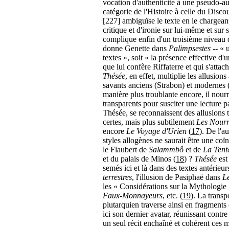
vocation d'authenticité à une pseudo-au
catégorie de l'Histoire à celle du Disc
[227] ambiguïse le texte en le chargeant
critique et d'ironie sur lui-même et sur 
complique enfin d'un troisième niveau de
donne Genette dans
Palimpsestes
-- « 
textes », soit « la présence effective d'
que lui confère Riffaterre et qui s'attac
Thésée
, en effet, multiplie les allusion
savants anciens (Strabon) et modernes (G
manière plus troublante encore, il nourri
transparents pour susciter une lecture p
Thésée, se reconnaissent des allusions t
certes, mais plus subtilement
Les Nourri
encore
Le Voyage d'Urien
(
17
). De l'a
styles allogènes ne saurait être une c
le Flaubert de
Salammbô
et de
La Tent
et du palais de Minos (
18
) ?
Thésée
est
semés ici et là dans des textes antérieu
terrestres
, l'illusion de Pasiphaë dans
L
les « Considérations sur la Mythologie
Faux-Monnayeurs
, etc. (
19
). La transp
plutarquien traverse ainsi en fragments 
ici son dernier avatar, réunissant contre 
un seul récit enchaîné et cohérent ces m