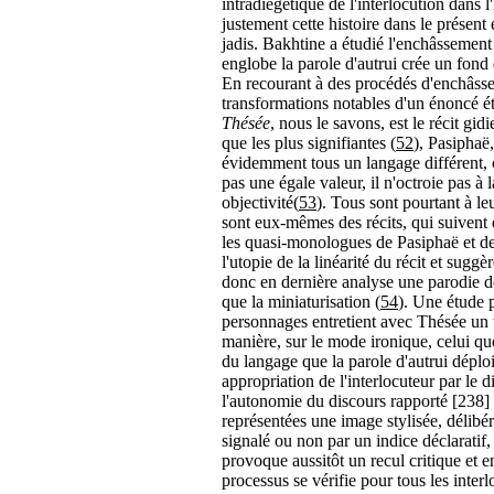
intradiégétique de l'interlocution dans l'
justement cette histoire dans le présent
jadis. Bakhtine a étudié l'enchâssement
englobe la parole d'autrui crée un fond 
En recourant à des procédés d'enchâsse
transformations notables d'un énoncé ét
Thésée
, nous le savons, est le récit gid
que les plus signifiantes (
52
), Pasiphaë
évidemment tous un langage différent, c
pas une égale valeur, il n'octroie pas à 
objectivité(
53
). Tous sont pourtant à l
sont eux-mêmes des récits, qui suivent d
les quasi-monologues de Pasiphaë et d
l'utopie de la linéarité du récit et sugg
donc en dernière analyse une parodie 
que la miniaturisation (
54
). Une étude 
personnages entretient avec Thésée un 
manière, sur le mode ironique, celui qu
du langage que la parole d'autrui déploi
appropriation de l'interlocuteur par le
l'autonomie du discours rapporté [238] 
représentées une image stylisée, délib
signalé ou non par un indice déclarati
provoque aussitôt un recul critique et 
processus se vérifie pour tous les inte