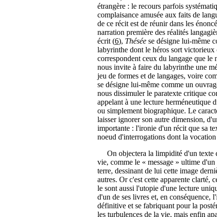
étrangère : le recours parfois systémati
complaisance amusée aux faits de langue 
de ce récit est de réunir dans les énoncé
narration première des réalités langagièr
écrit (
6
),
Thésée
se désigne lui-même c
labyrinthe dont le héros sort victorieux 
correspondent ceux du langage que le na
nous invite à faire du labyrinthe une m
jeu de formes et de langages, voire comm
se désigne lui-même comme un ouvrage l
nous dissimuler le paratexte critique c
appelant à une lecture herméneutique d
ou simplement biographique. Le caractèr
laisser ignorer son autre dimension, d'u
importante : l'ironie d'un récit que sa
noeud d'interrogations dont la vocation 
On objectera la limpidité d'un texte q
vie, comme le « message » ultime d'un vi
terre, dessinant de lui cette image derni
autres. Or c'est cette apparente clarté
le sont aussi l'utopie d'une lecture uni
d'un de ses livres et, en conséquence, 
définitive et se fabriquant pour la post
les turbulences de la vie, mais enfin a