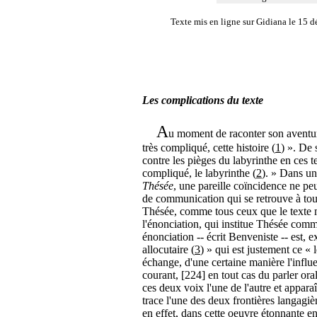
Texte mis en ligne sur Gidiana le 15 
Les complications du texte
A
u moment de raconter son aventure
très compliqué, cette histoire (
1
) ». De 
contre les pièges du labyrinthe en ces te
compliqué, le labyrinthe (
2
). » Dans un
Thésée
, une pareille coïncidence ne peu
de communication qui se retrouve à tous
Thésée, comme tous ceux que le texte me
l'énonciation, qui institue Thésée comme
énonciation -- écrit Benveniste -- est, e
allocutaire (
3
) » qui est justement ce « 
échange, d'une certaine manière l'infl
courant, [224] en tout cas du parler ora
ces deux voix l'une de l'autre et appara
trace l'une des deux frontières langagières
en effet, dans cette oeuvre étonnante en