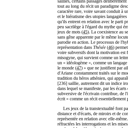
saillies, certains passages délibérément 
tout au long du récit un paradigme descr
caractère rare, voire savant conduit à une
et le hiératisme des utopies langagières
qu'ils entrent en relation avec le parti pr
peu sacrilège à l'égard du mythe qui ém
jeux de mots (
45
). La coexistence au s
sans gêne apparente par le même locuteu
parodie en action. Le processus de l'hy
représentation dans
Thésée
(
46
) permet
voire subversifs dont la motivation est
misogyne, qui survient comme un leitmo
un « idéologème », comme un langage si
le monde (
47
) » que ne justifient par ai
d'Ariane constamment traités sur le mod
tradition du héros athénien, qui apparaî
[236] saillie, autrement dit un indice ir
dans lequel se manifeste, par les écarts 
subversive de l'écrivain contribue, de l'
écrit » comme un récit essentiellement 
Les jeux de la transtextualité font par
distance et d'écarts, de miroirs et de co
représentée en relation avec elle-même.
réfractées les interrogations et les mises