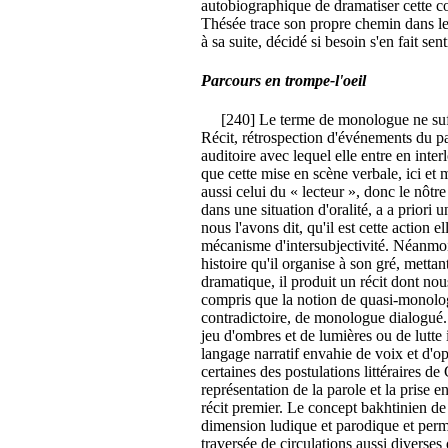
autobiographique de dramatiser cette co
Thésée trace son propre chemin dans les
à sa suite, décidé si besoin s'en fait senti
Parcours en trompe-l'oeil
[240] Le terme de monologue ne suffi
Récit, rétrospection d'événements du pa
auditoire avec lequel elle entre en inte
que cette mise en scène verbale, ici et 
aussi celui du « lecteur », donc le nôtre
dans une situation d'oralité, a a priori 
nous l'avons dit, qu'il est cette action 
mécanisme d'intersubjectivité. Néanmoi
histoire qu'il organise à son gré, mettant
dramatique, il produit un récit dont nou
compris que la notion de quasi-monologue
contradictoire, de monologue dialogué. 
jeu d'ombres et de lumières ou de lutte i
langage narratif envahie de voix et d'o
certaines des postulations littéraires de
représentation de la parole et la prise e
récit premier. Le concept bakhtinien d
dimension ludique et parodique et perm
traversée de circulations aussi diverses 