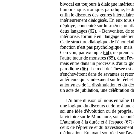
bivocal est toujours à dialogue intérieur
humoristique, ironique, parodique, le d
enfin le discours des genres intercalaire
intérieurement dialogisés. En eux tous 
déployé, concentré sur lui-même, un d
deux langages (
62
). » Benveniste, de 
intériorisé, formulé en "langage intérie
Cette structure dialogique de l'énonciat
fonction n'est pas psychologique, mais 
Cercyon, par exemple (
64
), ne prend s
l'autre tueur de monstres (
65
), dont l'é
mais entre dans un processus d'auto-glo
parodique (
66
). Le récit de Thésée est 
s'enchevêtrent dans de savantes et reto
antérieurs qui s'indexaient sur le réel e
antonymes de la dissimulation et du déch
un acte de jubilation, une célébration de
L'ultime illusion où nous entraîne Thés
une logique du discours et donc à une 
soi une idée d'évolution ou de progrès, 
la victoire sur le Minotaure, soit racont
L'attention à la durée et à l'espace (
67
)
ceux de l'épreuve et du travestissement
d'éducation. En axant son récit sur l'av