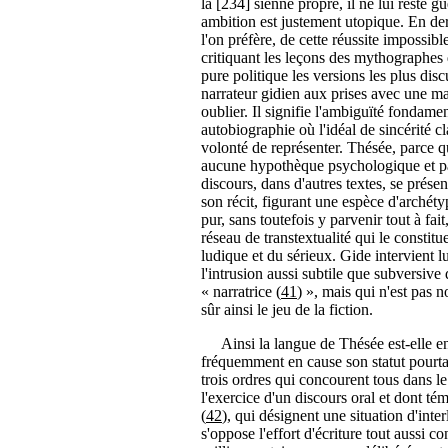
la [234] sienne propre, il ne lui reste 
ambition est justement utopique. En dern
l'on préfère, de cette réussite impossibl
critiquant les leçons des mythographes q
pure politique les versions les plus disc
narrateur gidien aux prises avec une mat
oublier. Il signifie l'ambiguïté fondame
autobiographie où l'idéal de sincérité c
volonté de représenter. Thésée, parce q
aucune hypothèque psychologique et par
discours, dans d'autres textes, se prése
son récit, figurant une espèce d'archéty
pur, sans toutefois y parvenir tout à fai
réseau de transtextualité qui le constitue
ludique et du sérieux. Gide intervient 
l'intrusion aussi subtile que subversive 
« narratrice (
41
) », mais qui n'est pas n
sûr ainsi le jeu de la fiction.
Ainsi la langue de Thésée est-elle en
fréquemment en cause son statut pourtan
trois ordres qui concourent tous dans l
l'exercice d'un discours oral et dont té
(
42
), qui désignent une situation d'inte
s'oppose l'effort d'écriture tout aussi 