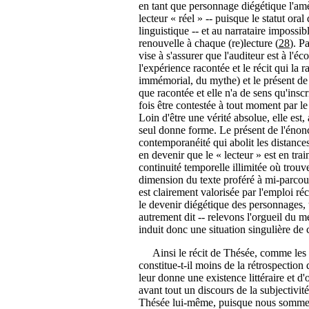
en tant que personnage diégétique l'am
lecteur « réel » -- puisque le statut or
linguistique -- et au narrataire impossibl
renouvelle à chaque (re)lecture (
28
). P
vise à s'assurer que l'auditeur est à l'éc
l'expérience racontée et le récit qui la 
immémorial, du mythe) et le présent de l
que racontée et elle n'a de sens qu'inscr
fois être contestée à tout moment par le
Loin d'être une vérité absolue, elle est,
seul donne forme. Le présent de l'énonci
contemporanéité qui abolit les distance
en devenir que le « lecteur » est en tra
continuité temporelle illimitée où trou
dimension du texte proféré à mi-parcou
est clairement valorisée par l'emploi ré
le devenir diégétique des personnages, t
autrement dit -- relevons l'orgueil du m
induit donc une situation singulière de 
Ainsi le récit de Thésée, comme les se
constitue-t-il moins de la rétrospection
leur donne une existence littéraire et d'où
avant tout un discours de la subjectivité 
Thésée lui-même, puisque nous sommes