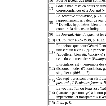
(6)
Pour le lecteur que nous sommes
Gide a manifesté en cours de trav
(7)
correspondances et le
Journal
(v
La Tentative amoureuse
, p. 74. 
rapprochement sa valeur de jeu, p
(8)
? De telles hypothèses, bien loin d
contraire la dimension ludique.
(9)
Le
Journal
,
Attendu que
... et les
F
(10)
Cf.
Journal 1889-1939
, p. 1022.
Rappelons que pour Gérard Genette
unissant un texte B (que j'appelle
(11)
j'appellerai, bien sûr,
hypotexte
) 
celle du commentaire » (
Palimpse
L'
architexte
est « l'ensemble des 
(12)
discours, modes d'énonciation, gen
singulier » (
ibid
., p. 7).
Ces sept ¦uvres sont bien sûr
L'Im
(13)
pastorale
,
L'Ecole des femmes
,
R
La
vocalisation
ou
transvocalisat
(14)
(narrateur-personnage) à la non-pe
impersonnel et transparent » (Ge
(15)
Ibid
., p. 8.