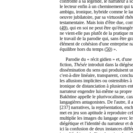
confronté à sa légende, le narrateur à son 
le lecteur enfin à un cheminement qui ta
ambigu, ironique, hybride comme le lan
oeuvre jubilatoire, par sa virtuosité rh
testamentaire. Mais loin d'être due, com
(
49
), qui en soi ne peut être qu'étrangèr
ne vient-elle pas plutôt de la pratique 
le travail de la parodie qui, sans être gr
élément de cohésion d'une entreprise n
équilibre hors du temps (
50
) ».
Parodie du « récit gidien » et, d'une 
fiction,
Thésée
introduit dans la diégès
dissémination du sens qui produisent un t
c'est-à-dire linéaire, transparent, concl
les allusions implicites ou ostensibles à 
ironique de distanciation à plusieurs en
narrateur engendre lui-même sa propre c
Bakhtine appelle le plurivocalisme, cara
langagières antagonistes. De l'autre, il
[237] narratives, la représentation, enchâ
met en jeu son aptitude à reproduire ce
multiplie les images du langage avec les
diégétique et l'identité du narrateur et
ici la confusion de deux instances différ