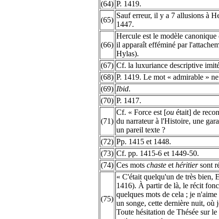
(64)
P. 1419.
Sauf erreur, il y a 7 allusions à
(65)
1447.
Hercule est le modèle canonique d
(66)
il apparaît efféminé par l'attach
Hylas).
(67)
Cf. la luxuriance descriptive imit
(68)
P. 1419. Le mot « admirable » ne 
(69)
Ibid
.
(70)
P. 1417.
Cf. « Force est [
ou
était] de reco
(71)
du narrateur à l'Histoire, une gar
un pareil texte ?
(72)
Pp. 1415 et 1448.
(73)
Cf. pp. 1415-6 et 1449-50.
(74)
Ces mots
chaste
et
héritier
sont r
« C'était quelqu'un de très bien,
1416). À partir de là, le récit fo
quelques mots de cela ; je n'aime p
(75)
un songe, cette dernière nuit, où 
Toute hésitation de Thésée sur le 