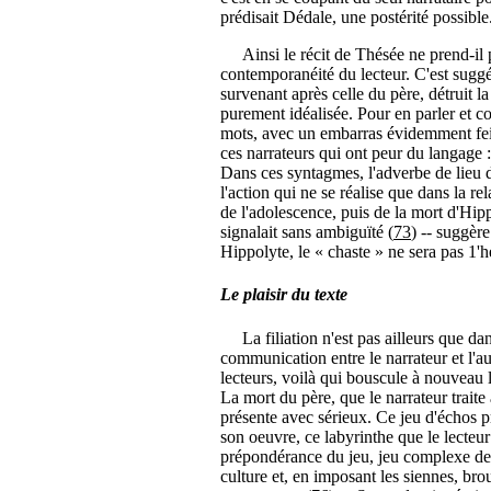
prédisait Dédale, une postérité possible
Ainsi le récit de Thésée ne prend-il p
contemporanéité du lecteur. C'est suggére
survenant après celle du père, détruit la 
purement idéalisée. Pour en parler et co
mots, avec un embarras évidemment feint
ces narrateurs qui ont peur du langage : «
Dans ces syntagmes, l'adverbe de lieu 
l'action qui ne se réalise que dans la rel
de l'adolescence, puis de la mort d'Hip
signalait sans ambiguïté (
73
) -- suggèr
Hippolyte, le « chaste » ne sera pas 1'h
Le plaisir du texte
La filiation n'est pas ailleurs que dan
communication entre le narrateur et l'au
lecteurs, voilà qui bouscule à nouveau l
La mort du père, que le narrateur traite
présente avec sérieux. Ce jeu d'échos pr
son oeuvre, ce labyrinthe que le lecteur 
prépondérance du jeu, jeu complexe de 
culture et, en imposant les siennes, broui