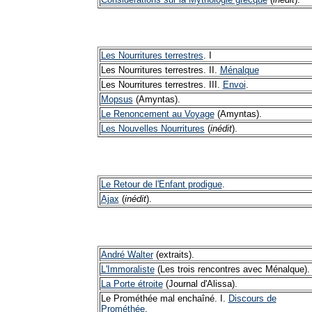
Les Nourritures terrestres
. I
Les Nourritures terrestres. II.
Ménalque
Les Nourritures terrestres. III.
Envoi
.
Mopsus
(Amyntas).
Le Renoncement au Voyage
(Amyntas).
Les Nouvelles Nourritures
(
inédit
).
Le Retour de l'Enfant prodigue
.
Ajax
(
inédit
).
André Walter
(extraits).
L'Immoraliste
(Les trois rencontres avec Ménalque).
La Porte étroite
(Journal d'Alissa).
Le Prométhée mal enchaîné. I.
Discours de
Prométhée
.