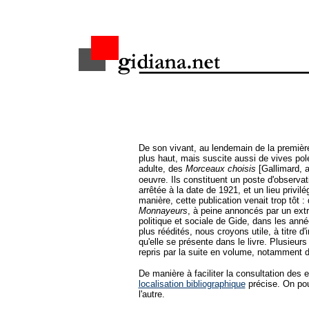
De son vivant, au lendemain de la premièr
plus haut, mais suscite aussi de vives polé
adulte, des
Morceaux choisis
[Gallimard, 
oeuvre. Ils constituent un poste d'observa
arrêtée à la date de 1921, et un lieu privil
manière, cette publication venait trop tôt
Monnayeurs
, à peine annoncés par un extra
politique et sociale de Gide, dans les ann
plus réédités, nous croyons utile, à titre d'
qu'elle se présente dans le livre. Plusieu
repris par la suite en volume, notamment da
De manière à faciliter la consultation des
localisation bibliographique
précise. On pou
l'autre.