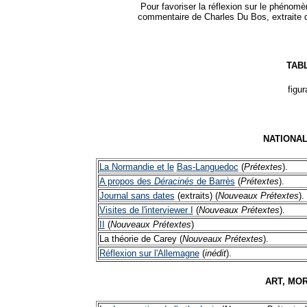
Pour favoriser la réflexion sur le phénom
commentaire de Charles Du Bos, extraite
TAB
figu
NATIONAL
La Normandie et le
Bas
-Languedoc
(
Prétextes
).
A propos des
Déracinés
de Barrès
(
Prétextes
).
Journal sans dates
(extraits) (
Nouveaux
Prétextes
)
Visites de l'interviewer I
(
Nouveaux
Prétextes
).
II
(
Nouveaux
Prétextes
)
La théorie de Carey (
Nouveaux
Prétextes
).
Réflexion sur l'Allemagne
(
inédit
).
ART, MOR