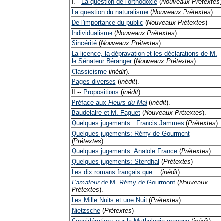
I.--
La question de l'orthodoxie
(
Nouveaux
Prétextes
La question du naturalisme
(
Nouveaux
Prétextes
)
De l'importance du public
(
Nouveaux
Prétextes
)
Individualisme
(
Nouveaux
Prétextes
)
Sincérité
(
Nouveaux
Prétextes
)
La licence, la dépravation et les déclarations de M.
le Sénateur Béranger
(
Nouveaux
Prétextes
)
Classicisme
(
inédit
).
Pages diverses
(
inédit
).
II.--
Propositions
(
inédit
).
Préface aux
Fleurs du Mal
(
inédit
).
Baudelaire et M. Faguet
(
Nouveaux
Prétextes
).
Quelques jugements : Francis Jammes
(
Prétextes
)
Quelques jugements: Rémy de Gourmont
(
Prétextes
)
Quelques jugements: Anatole France
(
Prétextes
)
Quelques jugements: Stendhal
(
Prétextes
)
Les dix romans français que
... (
inédit
).
L'amateur
de M. Rémy de Gourmont
(
Nouveaux
Prétextes
).
Les Mille Nuits et une Nuit
(
Prétextes
)
Nietzsche
(
Prétextes
)
Considérations sur la Mythologie grecque
(
inédit
).