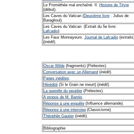
Le Prométhée mal enchaîné. II.
Histoire de Tityre
(début).
Les Caves du Vatican (
Deuxième livre
: Julius de
Baraglioul).
Les Caves du Vatican. (Extrait du 5e livre:
Lafcadio
).
Les Faux Monnayeurs:
Journal de Lafcadio
(extraits
(
inédit
).
Oscar Wilde
(fragments) (
Prétextes
).
Conversation avec un Allemand
(
inédit
).
Pages inédites
.
Hérédité
(Si le Grain ne meurt) (
inédit
).
La querelle du peuplier
(
Prétextes
).
A propos de M. Barrès
.
Réponse à une enquête
(Influence allemande).
Réponse à une interview
(Classicisme).
Théophile Gautier
(inédit).
Bibliographie